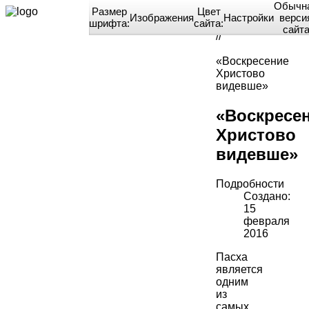
Обычн
Размер
Цвет
Изображения
Настройки
верси
шрифта:
сайта:
Home
сайт
//
«Воскресение
Христово
видевше»
«Воскресе
Христово
видевше»
Подробности
Создано:
15
февраля
2016
Пасха
является
одним
из
самых