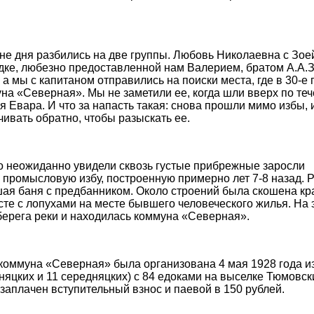
не дня разбились на две группы. Любовь Николаевна с Зо
дке, любезно предоставленной нам Валерием, братом А.А.З
 а мы с капитаном отправились на поиски места, где в 30-е
на «Северная». Мы не заметили ее, когда шли вверх по теч
я Евара. И что за напасть такая: снова прошли мимо избы, 
ивать обратно, чтобы разыскать ее.
 неожиданно увидели сквозь густые прибрежные заросли
промысловую избу, построенную примерно лет 7-8 назад. Р
ая баня с предбанником. Около строений была скошена кр
те с лопухами на месте бывшего человеческого жилья. На
берега реки и находилась коммуна «Северная».
коммуна «Северная» была организована 4 мая 1928 года из 
няцких и 11 середняцких) с 84 едоками на выселке Тюмовск
заплачен вступительный взнос и паевой в 150 рублей.