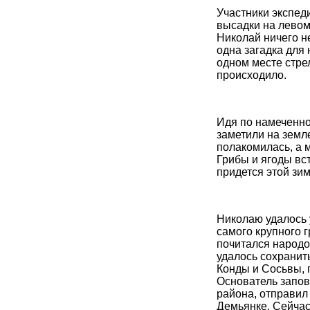
Участники экспед
высадки на левом
Николай ничего не
одна загадка для 
одном месте стре
происходило.
Идя по намеченно
заметили на зем
полакомилась, а 
Грибы и ягоды вст
придется этой зи
Николаю удалось 
самого крупного 
почитался народо
удалось сохранит
Конды и Сосьвы, 
Основатель запов
района, отправил
Демьянке. Сейчас