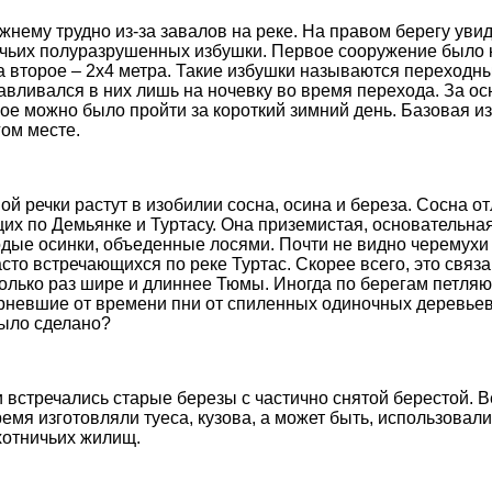
жнему трудно из-за завалов на реке. На правом берегу уви
ичьих полуразрушенных избушки. Первое сооружение было 
а второе – 2х4 метра. Такие избушки называются переходны
навливался в них лишь на ночевку во время перехода. За о
рое можно было пройти за короткий зимний день. Базовая и
гом месте.
й речки растут в изобилии сосна, осина и береза. Сосна от
щих по Демьянке и Туртасу. Она приземистая, основательная
дые осинки, объеденные лосями. Почти не видно черемухи 
асто встречающихся по реке Туртас. Скорее всего, это связ
сколько раз шире и длиннее Тюмы. Иногда по берегам петля
рневшие от времени пни от спиленных одиночных деревьев
было сделано?
 встречались старые березы с частично снятой берестой. В
емя изготовляли туеса, кузова, а может быть, использовали
хотничьих жилищ.