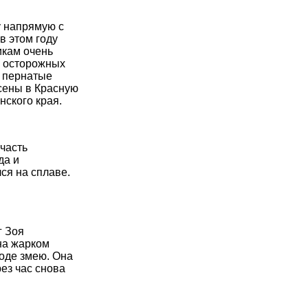
у напрямую с
в этом году
икам очень
ть осторожных
е пернатые
сены в Красную
ского края.
часть
да и
ся на сплаве.
г Зоя
на жарком
воде змею. Она
ез час снова