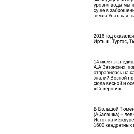
уровня воды мы н
суше в заброшенн
земля Уватская, 
2016 год оказалс
Иртыш, Туртас, Т
14 июля экспедиц
А.А.Затонских, п
отправилась на к
знали? Весной пр
сюда весной и ос
«Северная».
В Большой Тюменс
(Абалашка) – лев
Исток на междуре
1600 квадратных 