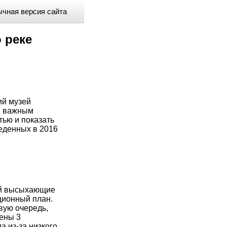
чная версия сайта
 реке
ий музей
им важным
тью и показать
веденных в 2016
гой высыхающие
ционный план.
вую очередь,
дены 3
а из-за низкого