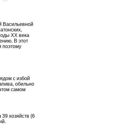
ей Васильевной
атонских,
 годы ХХ века
ению. В этот
и поэтому
ядом с избой
апива, обильно
 этом самом
39 хозяйств (6
ий.