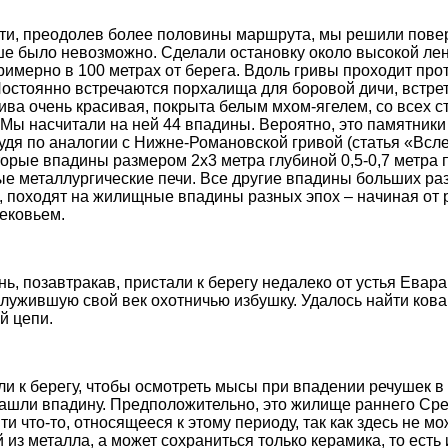
ути, преодолев более половины маршрута, мы решили повер
ьше было невозможно. Сделали остановку около высокой ле
имерно в 100 метрах от берега. Вдоль гривы проходит про
Постоянно встречаются порхалища для боровой дичи, встре
ива очень красивая, покрыта белым мхом-ягелем, со всех с
 Мы насчитали на ней 44 впадины. Вероятно, это памятники
удя по аналогии с Нижне-Романовской гривой (статья «Всле
торые впадины размером 2х3 метра глубиной 0,5-0,7 метра 
е металлургические печи. Все другие впадины больших ра
 походят на жилищные впадины разных эпох – начиная от 
ековьем.
, позавтракав, пристали к берегу недалеко от устья Евара
служившую свой век охотничью избушку. Удалось найти кова
й цепи.
и к берегу, чтобы осмотреть мысы при впадении речушек в
ашли впадину. Предположительно, это жилище раннего Ср
и что-то, относящееся к этому периоду, так как здесь не мо
из металла, а может сохраниться только керамика, то есть 