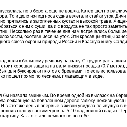
пускалась, но в берега еще не вошла. Катер шел по разлив
а. То и дело из-под носа судна взлетали стайки уток. Дичи 
шно прятались в затопленных кустах и высокой траве. Хищн
раться к ним с суши, да и с воздуха не так просто замети
иц. Несколько раз в течение дня нам встречались больши
лохвосты, охотившиеся на уток. Эти красавцы-птицы зане
ного союза охраны природы России и Красную книгу Салдин
 подошли к большому речному развалу. С трудом растащили 
 стоит хорошая защита на валу, низкая посадка (0,7 метра), 
был для буксировки плотов с бревнами, то есть использовал
гко пошел прямо по лесинам, плавающим в воде.
 бы назвала змеиным. Во время одной из вылазок на бере
ела лежавшую на поваленном дереве гадюку, нежившуюся 
 И в этот же день я впервые в жизни увидела плывущую в 
 подняв голову сантиметров на 5-10 над водной гладью. Чер
картину. Как-то стало немного не по себе.