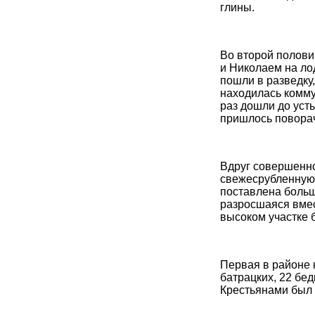
глины.
Во второй полови
и Николаем на ло
пошли в разведку,
находилась комму
раз дошли до усть
пришлось поворач
Вдруг совершенно
свежесрубленную 
поставлена больш
разросшаяся вмес
высоком участке 
Первая в районе 
батрацких, 22 бед
Крестьянами был 