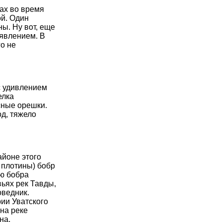
ах во время
ой. Один
ны. Ну вот, еще
 явлением. В
го не
с удивлением
елка
сные орешки.
од, тяжело
айоне этого
 плотины) бобр
ю бобра
ьях рек Тавды,
оведник.
ии Уватского
 на реке
на.