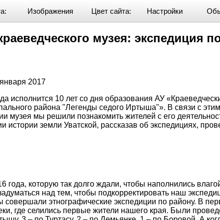
а:
Изображения
Цвет сайта:
Настройки
Обы
 краеведческого музея: экспедиция по реке Тюме
раеведческого музея: экспедиция по
 января 2017
ода исполнится 10 лет со дня образования АУ «Краеведческ
пального района "Легенды седого Иртыша"». В связи с эт
ии музея мы решили познакомить жителей с его деятельнос
ии истории земли Уватской, рассказав об экспедициях, про
6 года, которую так долго ждали, чтобы наполнились вла
 задуматься над тем, чтобы подкорректировать наш экспеди
мы совершали этнографические экспедиции по району. В пер
еки, где селились первые жители нашего края. Были прове
ышу, 3 – по Туртасу, 2 – по Демьянке, 1 – по Боровой. А когд