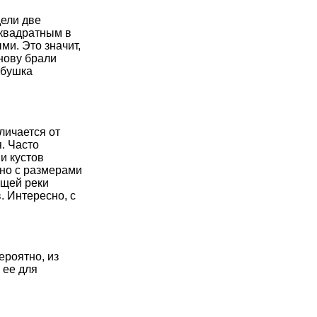
дели две
квадратным в
ми. Это значит,
снову брали
збушка
личается от
. Часто
и кустов
ано с размерами
ющей реки
. Интересно, с
ероятно, из
 ее для