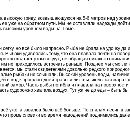
а высокую гриву, возвышающуюся на 5-6 метров над уровне
 ее уже на обратном пути. Мы не оставляли надежды дойти 
ь высоким уровнем воды на Тюме.
 сетку, но всё было напрасно. Рыба не брала на удочку да 
я. Рыбаки удивлялись тому, что она плавала почти на пове
орожно хватает ртом воздух, не обращая никакого внимания
 им не приходилось встречать раньше. Позднее мы смогли н
ывается, мы стали свидетелями довольно редкого природног
алые рыбаки не слышали. Высокий уровень воды, наличие
ей в воде прошлогодней травы и листвы, июльская жара с
етний замор. Часть рыбы погибла и плавала на поверхности
сть судорожно хватала воздух. Тут уж не до еды – быть бы
 всё уже, а завалов было всё больше. По спилам лесин в з
 что промысловики во время наводнений поднимались дале