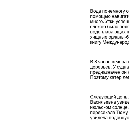
Вода понемногу о
помощью навигатор
много. Утки успе
сложно было подоб
водоплавающих пт
хищные орланы-бе
книгу Международ
В 8 часов вечера
деревьев. У судна
предназначен он 
Поэтому катер ле
Следующий день я
Васильевна увид
июльском солнце.
пересекала Тюму,
увидела подобную 