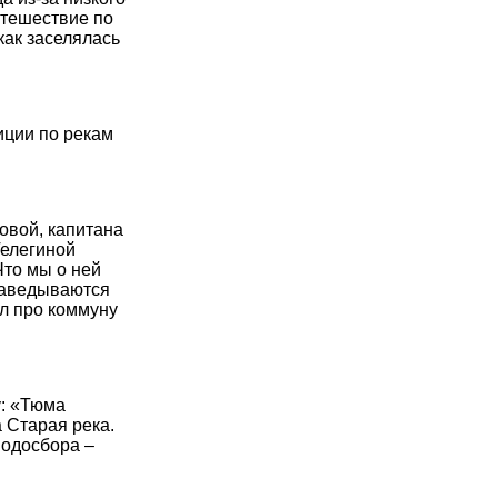
утешествие по
как заселялась
иции по рекам
овой, капитана
Телегиной
Что мы о ней
Наведываются
ал про коммуну
у: «Тюма
 Старая река.
водосбора –