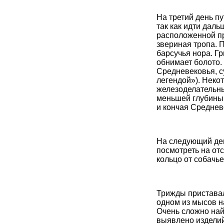
На третий день п
так как идти дал
расположенной пр
звериная тропа. 
барсучья нора. Гр
обнимает болото.
Средневековья, с
легендой»). Неко
железоделательны
меньшей глубины,
и кончая Среднев
На следующий день
посмотреть на от
кольцо от собачье
Трижды приставал
одном из мысов н
Очень сложно найт
выявлено изделий 