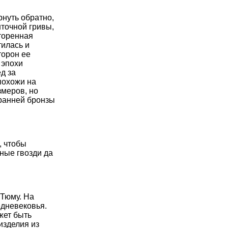
нуть обратно,
нточной гривы,
торенная
тилась и
торон ее
 эпохи
д за
похожи на
змеров, но
ранней бронзы
, чтобы
ные гвозди да
 Тюму. На
едневековья.
жет быть
изделия из