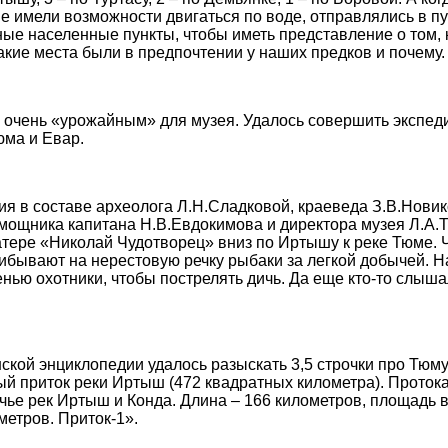
е имели возможности двигаться по воде, отправлялись в п
ые населенные пункты, чтобы иметь представление о том, 
какие места были в предпочтении у наших предков и почему.
я очень «урожайным» для музея. Удалось совершить экспед
юма и Евар.
ия в составе археолога Л.Н.Сладковой, краеведа З.В.Новик
омощника капитана Н.В.Евдокимова и директора музея Л.А.
атере «Николай Чудотворец» вниз по Иртышу к реке Тюме. 
ибывают на нерестовую речку рыбаки за легкой добычей. 
енью охотники, чтобы пострелять дичь. Да еще кто-то слыш
кой энциклопедии удалось разыскать 3,5 строчки про Тюм
ый приток реки Иртыш (472 квадратных километра). Протока
чье рек Иртыш и Конда. Длина – 166 километров, площадь 
метров. Приток-1».