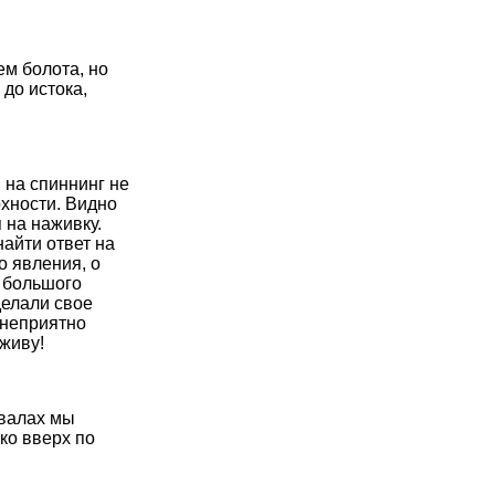
м болота, но
до истока,
и на спиннинг не
рхности. Видно
 на наживку.
айти ответ на
о явления, о
 большого
делали свое
 неприятно
 живу!
авалах мы
ко вверх по