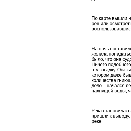
По карте вышли н
решили осмотреть
воспользовавшис
На ночь поставили
желала попадатьс
было, что она суд
Ничего подобного
эту загадку. Оказ
котором даже быв
количества гниющ
дело – начался л
пахнущей воды, ча
Река становилась
пришли к выводу,
реке.