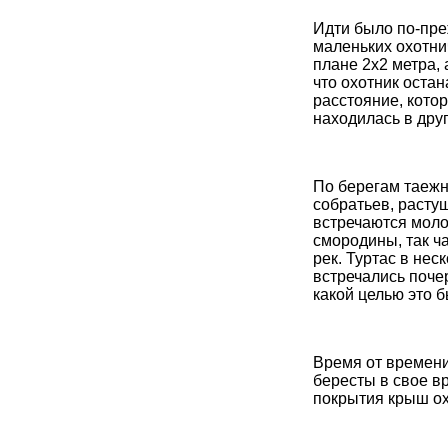
Идти было по-пре
маленьких охотн
плане 2х2 метра, 
что охотник оста
расстояние, кото
находилась в дру
По берегам таежно
собратьев, расту
встречаются моло
смородины, так ч
рек. Туртас в не
встречались поче
какой целью это 
Время от времени
бересты в свое вр
покрытия крыш о