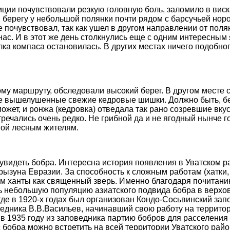
иции почувствовали резкую головную боль, заломило в виск
 берегу у небольшой полянки почти рядом с барсучьей нор
 почувствовал, так как ушел в другом направлении от поля
нас. И в этот же день столкнулись еще с одним интересным
лка компаса остановилась. В других местах ничего подобно
му маршруту, обследовали высокий берег. В другом месте 
ле вышелушенные свежие кедровые шишки. Должно быть, б
может, и ронжа (кедровка) отведала так рано созревшие вку
речались очень редко. Не грибной да и не ягодный нынче г
мой лесным жителям.
увидеть бобра. Интересна история появления в Уватском р
грызуна Евразии. За способность к сложным работам (хатки,
м ханты как священный зверь. Именно благодаря почитани
ь небольшую популяцию азиатского подвида бобра в верхов
где в 1920-х годах был организован Кондо-Сосьвинский зап
едника В.В.Васильев, начинавший свою работу на территор
 в 1935 году из заповедника партию бобров для расселения
 бобра можно встретить на всей территории Уватского райо