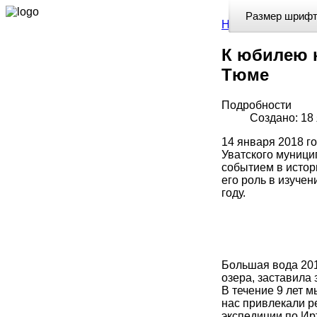
Размер шрифт
Home
//
К юбилею
К юбилею к
Тюме
Подробности
Создано: 18
14 января 2018 г
Уватского муници
событием в истор
его роль в изучен
году.
Большая вода 201
озера, заставила
В течение 9 лет 
нас привлекали р
экспедиции по Ирт