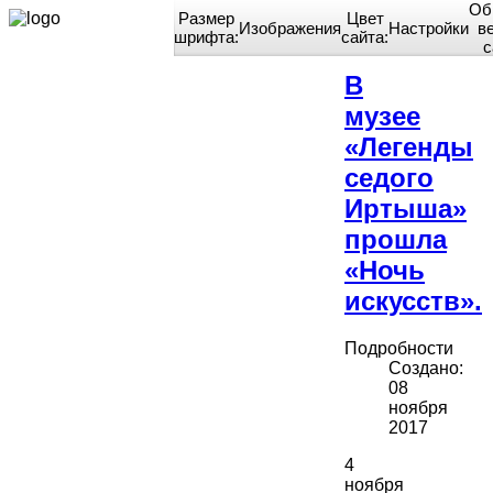
Об
Размер
Цвет
Изображения
Настройки
в
шрифта:
сайта:
Home
с
В
музее
«Легенды
седого
Иртыша»
прошла
«Ночь
искусств».
Подробности
Создано:
08
ноября
2017
4
ноября