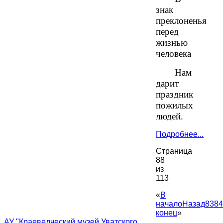
знак
преклоненья
перед
жизнью
человека
Нам
дарит
праздник
пожилых
людей.
Подробнее...
Страница
88
из
113
«
В
начало
Назад
83
84
конец
»
АУ "Краеведческий музей Уватского