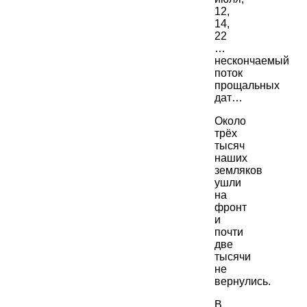
12,
14,
22
…
нескончаемый
поток
прощальных
дат…
Около
трёх
тысяч
наших
земляков
ушли
на
фронт
и
почти
две
тысячи
не
вернулись.
В