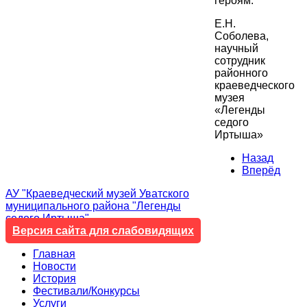
героям.
Е.Н.
Соболева,
научный
сотрудник
районного
краеведческого
музея
«Легенды
седого
Иртыша»
Назад
Вперёд
АУ "Краеведческий музей Уватского
муниципального района "Легенды
седого Иртыша"
Версия сайта для слабовидящих
Главная
Новости
История
Фестивали/Конкурсы
Услуги