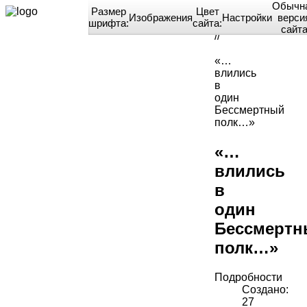
Обычн
Размер
Цвет
Изображения
Настройки
верси
шрифта:
сайта:
Home
сайт
//
«…
влились
в
один
Бессмертный
полк…»
«…
влились
в
один
Бессмертн
полк…»
Подробности
Создано:
27