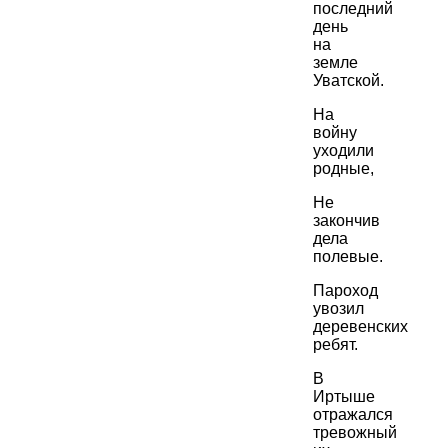
последний
день
на
земле
Уватской.
На
войну
уходили
родные,
Не
закончив
дела
полевые.
Пароход
увозил
деревенских
ребят.
В
Иртыше
отражался
тревожный