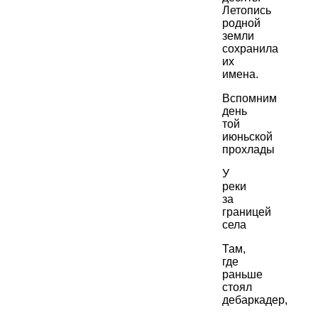
Летопись
родной
земли
сохранила
их
имена.
Вспомним
день
той
июньской
прохлады
У
реки
за
границей
села
Там,
где
раньше
стоял
дебаркадер,