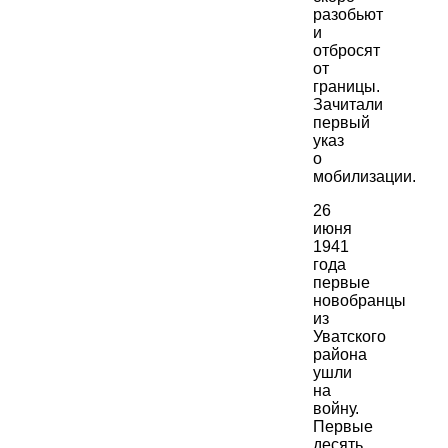
разобьют
и
отбросят
от
границы.
Зачитали
первый
указ
о
мобилизации.
26
июня
1941
года
первые
новобранцы
из
Уватского
района
ушли
на
войну.
Первые
десять.