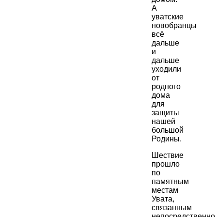
А
уватские
новобранцы
всё
дальше
и
дальше
уходили
от
родного
дома
для
защиты
нашей
большой
Родины.
Шествие
прошло
по
памятным
местам
Увата,
связанным
непосредственно