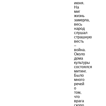
июня.
На
миг
жизнь
замерла,
весь
народ
слушал
страшную
весть
–
война.
Около
дома
культуры
состоялся
митинг.
Было
много
речей
о
том,
что
врага
скоро