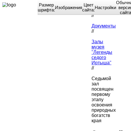
Обычн
Размер
Цвет
Изображения
Настройки
верси
шрифта:
сайта:
Home
сайт
//
Документы
//
Залы
музея
"Легенды
седого
Иртыша"
//
Седьмой
зал
посвящен
первому
этапу
освоения
природных
богатств
края