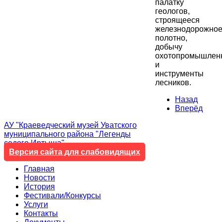
палатку
геологов,
строящееся
железнодорожно
полотно,
добычу
охотопромышлен
и
инструменты
лесников.
Назад
Вперёд
АУ "Краеведческий музей Уватского
муниципального района "Легенды
седого Иртыша"
Версия сайта для слабовидящих
Главная
Новости
История
Фестивали/Конкурсы
Услуги
Контакты