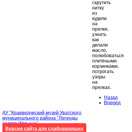
скрутить
нитку
из
кудели
на
прялке,
узнать
как
делали
масло,
полюбоваться
плетёными
корзинками,
потрогать
узоры
на
прялках.
Назад
Вперёд
АУ "Краеведческий музей Уватского
муниципального района "Легенды
седого Иртыша"
Версия сайта для слабовидящих