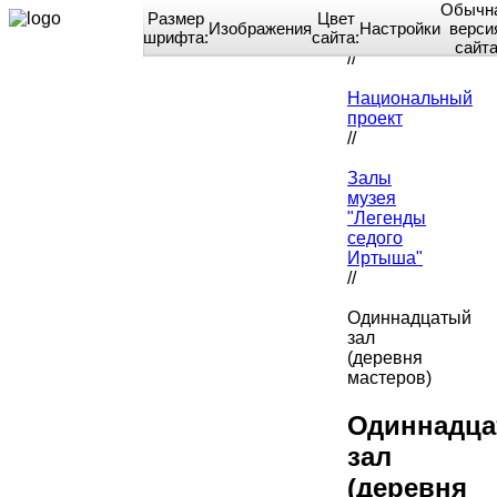
Обычн
Размер
Цвет
Изображения
Настройки
верси
шрифта:
сайта:
Home
сайт
//
Национальный
проект
//
Залы
музея
"Легенды
седого
Иртыша"
//
Одиннадцатый
зал
(деревня
мастеров)
Одиннадц
зал
(деревня