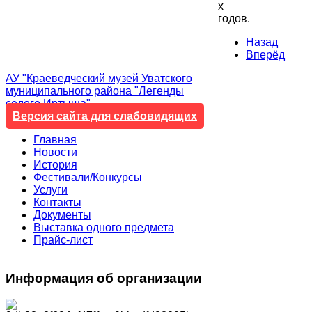
х
годов.
Назад
Вперёд
АУ "Краеведческий музей Уватского
муниципального района "Легенды
седого Иртыша"
Версия сайта для слабовидящих
Главная
Новости
История
Фестивали/Конкурсы
Услуги
Контакты
Документы
Выставка одного предмета
Прайс-лист
Информация
об организации