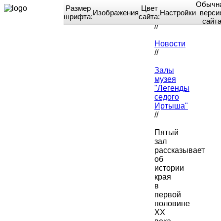
Обычн
Размер
Цвет
Изображения
Настройки
верси
шрифта:
сайта:
Home
сайт
//
Новости
//
Залы
музея
"Легенды
седого
Иртыша"
//
Пятый
зал
рассказывает
об
истории
края
в
первой
половине
XX