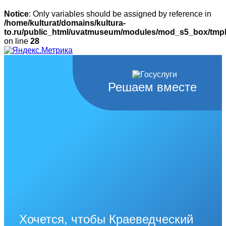
Notice
: Only variables should be assigned by reference in
/home/kulturat/domains/kultura-
to.ru/public_html/uvatmuseum/modules/mod_s5_box/tmpl/
on line
28
Решаем вместе
Хочется, чтобы Краеведческий