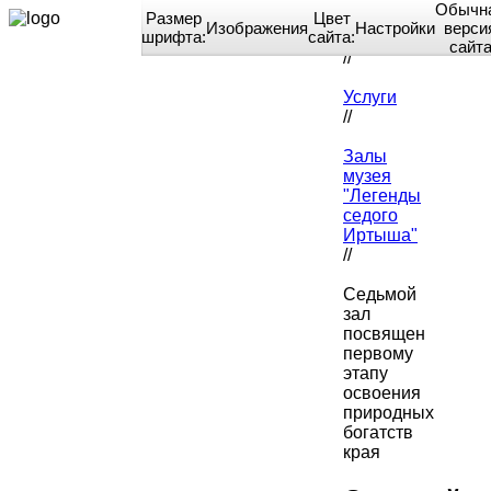
Обычн
Размер
Цвет
Изображения
Настройки
верси
шрифта:
сайта:
Home
сайт
//
Услуги
//
Залы
музея
"Легенды
седого
Иртыша"
//
Седьмой
зал
посвящен
первому
этапу
освоения
природных
богатств
края