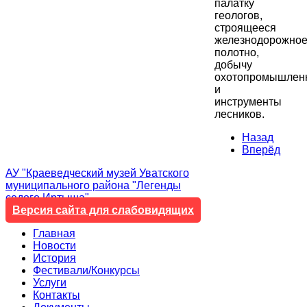
палатку
геологов,
строящееся
железнодорожно
полотно,
добычу
охотопромышлен
и
инструменты
лесников.
Назад
Вперёд
АУ "Краеведческий музей Уватского
муниципального района "Легенды
седого Иртыша"
Версия сайта для слабовидящих
Главная
Новости
История
Фестивали/Конкурсы
Услуги
Контакты