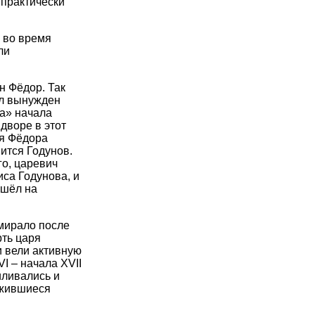
 практически
 во время
ли
н Фёдор. Так
ыл вынужден
ка» начала
дворе в этот
ря Фёдора
ится Годунов.
го, царевич
са Годунова, и
ошёл на
умирало после
рть царя
 вели активную
I – начала XVII
иливались и
ожившиеся