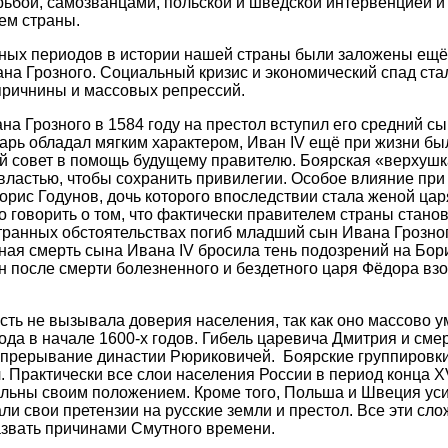
ьбой, самозванцами, польской и шведской интервенцией и
ем страны.
ных периодов в истории нашей страны были заложены ещё
на Грозного. Социальный кризис и экономический спад ста
причнины и массовых репрессий.
на Грозного в 1584 году на престол вступил его средний сы
дарь обладал мягким характером, Иван IV ещё при жизни б
ий совет в помощь будущему правителю. Боярская «верхуш
 властью, чтобы сохранить привилегии. Особое влияние при 
орис Годунов, дочь которого впоследствии стала женой ца
 говорить о том, что фактически правителем страны станов
странных обстоятельствах погиб младший сын Ивана Грозно
ная смерть сына Ивана IV бросила тень подозрений на Бори
он после смерти болезненного и бездетного царя Фёдора вз
ть не вызывала доверия населения, так как оно массово 
ода в начале 1600-х годов. Гибель царевича Дмитрия и сме
прерывание династии Рюриковичей. Боярские группировки
. Практически все слои населения России в период конца XV
льны своим положением. Кроме того, Польша и Швеция ус
ли свои претензии на русские земли и престол. Все эти сл
звать причинами Смутного времени.