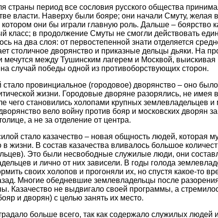
ля страны период все сословия русского общества принима
тве власти. Наверху были бояре; они начали Смуту, желая 
и котором они бы играли главную роль. Дальше – боярство к
й класс; в продолжение Смуты не смогли действовать еди
сь на два слоя: от первостепенной знати отделяется средн
ет столичное дворянство и приказные дельцы дьяки. На п
 мечутся между Тушинским лагерем и Москвой, выискивая 
 на случай победы одной из противоборствующих сторон.
стало провинциальное (городовое) дворянство – оно было
итической жизни. Городовые дворяне разорялись, не имея 
сле чего становились холопами крупных землевладельцев и
ворянство вело войну против бояр и московских дворян за
олице, а не за отделение от центра.
илой стало казачество – новая общность людей, которая м
о в жизни. В состав казачества вливалось большое количес
льцев). Это были несвободные служилые люди, они состав
дельцев и лично от них зависели. В годы голода землевла
рмить своих холопов и прогоняли их, но спустя какое-то вр
азад. Многие обедневшие землевладельцы после разорени
пы. Казачество не выдвигало своей программы, а стремило
ояр и дворян) с целью занять их место.
традало больше всего, так как содержало служилых людей 