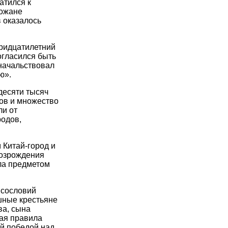
атился к
рожане
в оказалось
ридцатилетний
огласился быть
 начальствовал
ю».
десяти тысяч
цов и множество
ли от
родов,
 Китай-город и
возрождения
ала предметом
 сословий
ошные крестьяне
ва, сына
рая правила
ой победой над