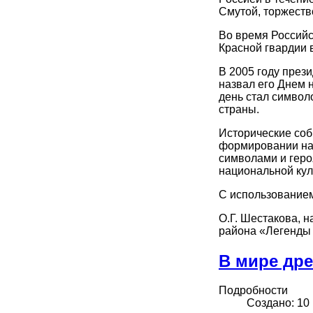
Смутой, торжеств
Во время Российс
Красной гвардии 
В 2005 году през
назвал его Днем 
день стал символо
страны.
Исторические соб
формировании нац
символами и геро
национальной кул
С использованием
О.Г. Шестакова, 
района «Легенды
В мире др
Подробности
Создано: 10