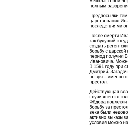
межклассовой бор
полным разорени
Предпосылки тем
царствования Ива
последствиями о
После смерти Ива
как будущий госу
создать регентск
борьбу с царской
период получил Б
Ивановича. Можно
В 1591 году при 
Дмитрий. Загадоч
не зря – именно 
престол.
Действующая влас
случившегося гол
Фёдора повлекли 
борьбу за престол
века были недово
активно выказыва
условия можно на