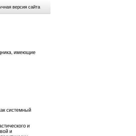
чная версия сайта
здника, имеющие
как системный
астического и
вой и