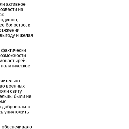
ли активное
возвести на
ак
нодушно,
ее боярство, к
ротяжении
выгоду и желая
 фактически
возможности
 монастырей.
 политическое
учительно
тво военных
ляли свиту
дельцы были не
емя
я добровольно
сь уничтожить
и обеспечивало