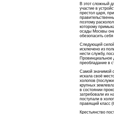
В этот сложный д
участие в устройс
престол царя, пр
правительственны
поэтому раскололо
которому примыка
осады Москвы они
обезопасить себя
Следующей силой 
исключено из пол
нести службу, по
Провинциальное д
преобладание в ст
Самой значимой с
искала своё мест
холопов (послужи
крупных землевла
в состоянии проко
затребовали их н
поступали в холо
правящий класс (б
Крестьянство пос