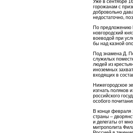
Уже в сентябре 1
горожанам с приз
добровольно дава
недостаточно, по
По предложению 
новгородский кня
воеводой при усл
бы над казной оп
Под знамена Д. П
служилых поместн
людей из крестья
иноземных захват
входящих в соста
Нижегородское зе
изгнать поляков 
российского госу
особого почитани
В конце февраля 
страны – дворянс
и делегаты от мн
митрополита Фила
Россией в течение