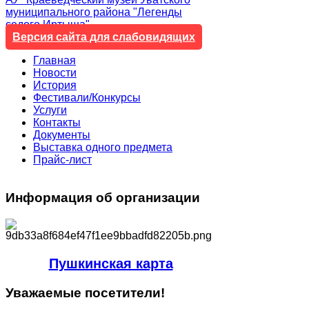
муниципального района "Легенды
седого Иртыша"
Версия сайта для слабовидящих
Главная
Новости
История
Фестивали/Конкурсы
Услуги
Контакты
Документы
Выставка одного предмета
Прайс-лист
Информация
об организации
Пушкинская карта
Уважаемые
посетители!