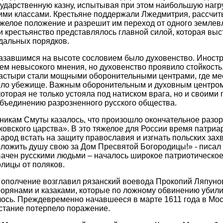
сударственную казну, испытывая при этом наибольшую нагр
ими классами. Крестьяне поддержали Лжедмитрия, рассчиты
тяжелое положение и разрешит им переход от одного землев
ии крестьянство представлялось главной силой, которая выс
дальных порядков.
завшимся на высоте сословием было духовенство. Иностр
нем невысокого мнения, но духовенство проявило стойкост
астыри стали мощными оборонительными центрами, где ме
ило убежище. Важным оборонительным и духовным центром
которая не только устояла под натиском врага, но и своими
бъединению разрозненного русского общества.
икам Смуты казалось, что произошло окончательное разо
ковского царства». В это тяжелое для России время патриа
арод встать на защиту православия и изгнать польских зах
ложить душу свою за Дом Пресвятой Богородицы!» - писал 
ачен русскими людьми – началось широкое патриотическое
лицы от поляков.
ополчение возглавил рязанский воевода Прокопий Ляпунов,
орянами и казаками, которые по ложному обвинению убили
ось. Преждевременно начавшееся в марте 1611 года в Мо
стание потерпело поражение.