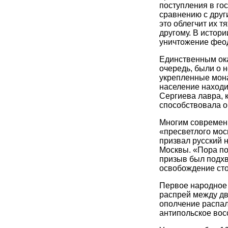
поступления в го
сравнению с друг
это облегчит их 
другому. В истор
уничтожение фео
Единственным ока
очередь, были о 
укрепленные мон
население наход
Сергиева лавра, 
способствовала о
Многим современн
«пресветлого мос
призвал русский н
Москвы. «Пора по
призыв был подхв
освобождение сто
Первое народное 
распрей между дв
ополчение распал
антипольское вос