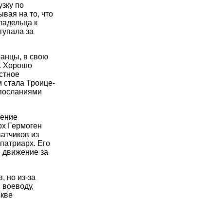
узку по
вая на то, что
ладельца к
тупала за
анцы, в свою
ь. Хорошо
стное
 стала Троице-
 посланиями
рение
рх Гермоген
ватчиков из
патриарх. Его
 движение за
 но из-за
 воеводу,
скве