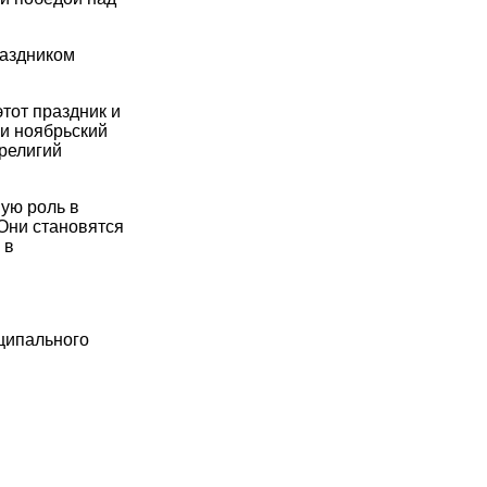
раздником
тот праздник и
ии ноябрьский
 религий
ую роль в
Они становятся
 в
иципального