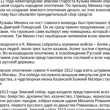
611 года нижегородский земский староста Кузьма Минин обр
ывом создать народное ополчение. По призыву Минина го
ли на создание земского ополчения деньги, но этих взносо
этому был объявлен принудительный сбор средств.
Кузьмы Минина на пост главного воеводы был приглашен т
зь Дмитрий Пожарский. Он не сразу принял предложение, с
овии, что горожане сами выберут ему помощника, который
олчения. Так Минин стал «выборным человеком всею земле
ожарского и К. Минина собралось огромное войско – более 
ых людей, около трех тысяч казаков, более тысячи стрель
н. Во всенародном ополчении, в освобождении Русской зем
чиков участвовали представители всех сословий и всех на
в русской державы.
мское ополчение сумело 4 ноября 1612 года взять штурмом
из Москвы. Эта победа послужила мощным импульсом для 
дарства, а чудотворная икона Казанской Божией Матери ст
я.
1613 года Земский собор, куда входили представители всех
тво, боярство, духовенство, казачество, стрельцы, чернос
огих русских городов, избрал новым царем Михаила Романо
рета, первого русского царя из династии Романовых, кото
 трех столетий. Земский собор 1613 года стал окончательн