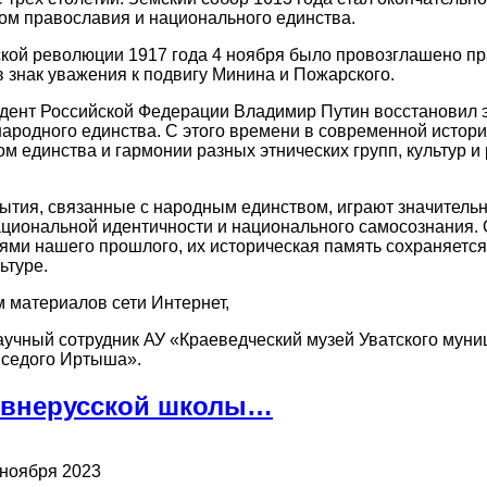
ом православия и национального единства.
кой революции 1917 года 4 ноября было провозглашено п
в знак уважения к подвигу Минина и Пожарского.
идент Российской Федерации Владимир Путин восстановил э
народного единства. С этого времени в современной истор
м единства и гармонии разных этнических групп, культур и
ытия, связанные с народным единством, играют значительн
иональной идентичности и национального самосознания. 
ями нашего прошлого, их историческая память сохраняется
ьтуре.
 материалов сети Интернет,
научный сотрудник АУ «Краеведческий музей Уватского мун
 седого Иртыша».
евнерусской школы…
 ноября 2023