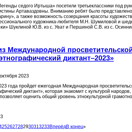
Легенды седого Иртыша» посетили третьеклассники под ру
истины Артаваздовны. Вниманию ребят было представлен
тарину», а также возможность созерцания красоты художест
ссионального художника-любителя М.Н. Шумиловой и шеде
и» Шуклиной Ю.В. из с. Уват и Першиной С.В. из с. Осинни
из Международной просветительской
этнографический диктант–2023»
 октября 2023
2023 года пройдет ежегодная Международная просветительс
фический диктант», которая знакомит с культурой народо
е позволяет оценить общий уровень этнокультурной грамотно
13
4
25
26
27
28
29
30
31
32
33
Вперёд
В конец
»