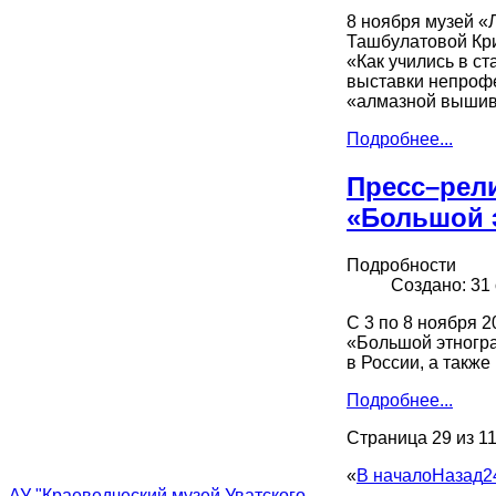
8 ноября музей «
Ташбулатовой Кр
«Как учились в с
выставки непрофе
«алмазной вышивк
Подробнее...
Пресс–рел
«Большой 
Подробности
Создано: 31
С 3 по 8 ноября 
«Большой этногра
в России, а такж
Подробнее...
Страница 29 из 1
«
В начало
Назад
2
АУ "Краеведческий музей Уватского