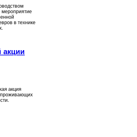
ководством
о мероприятие
венной
вров в технике
к.
 акции
кая акция
в, проживающих
сти.