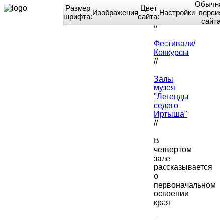
Обычн
Размер
Цвет
Изображения
Настройки
верси
шрифта:
сайта:
Home
сайт
//
Фестивали/
Конкурсы
//
Залы
музея
"Легенды
седого
Иртыша"
//
В
четвертом
зале
рассказывается
о
первоначальном
освоении
края