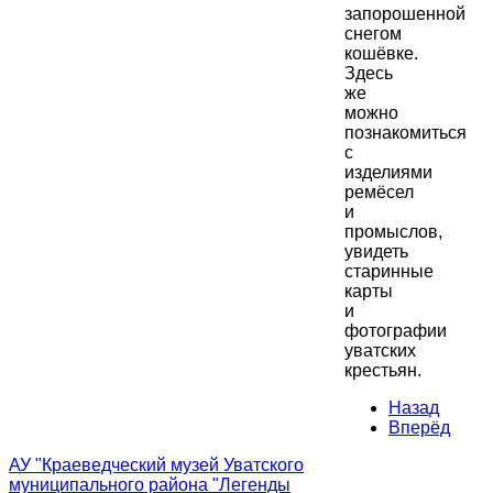
запорошенной
снегом
кошёвке.
Здесь
же
можно
познакомиться
с
изделиями
ремёсел
и
промыслов,
увидеть
старинные
карты
и
фотографии
уватских
крестьян.
Назад
Вперёд
АУ "Краеведческий музей Уватского
муниципального района "Легенды