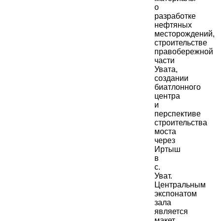
о
разработке
нефтяных
месторождений,
строительстве
правобережной
части
Увата,
создании
биатлонного
центра
и
перспективе
строительства
моста
через
Иртыш
в
с.
Уват.
Центральным
экспонатом
зала
является
макет