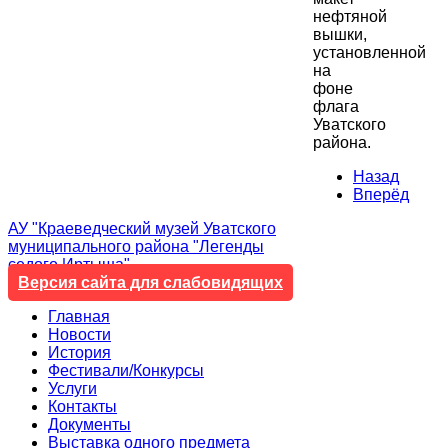
нефтяной
вышки,
установленной
на
фоне
флага
Уватского
района.
Назад
Вперёд
АУ "Краеведческий музей Уватского
муниципального района "Легенды
седого Иртыша"
Версия сайта для слабовидящих
Главная
Новости
История
Фестивали/Конкурсы
Услуги
Контакты
Документы
Выставка одного предмета