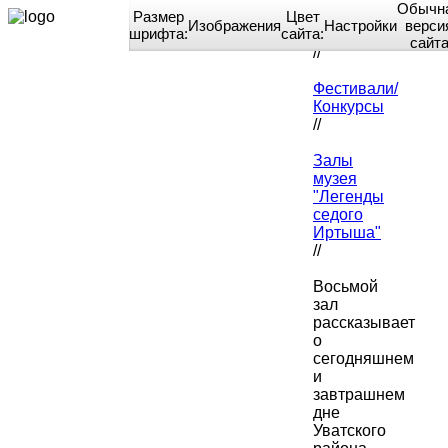
Обычн
Размер
Цвет
Изображения
Настройки
верси
шрифта:
сайта:
Home
сайт
//
Фестивали/
Конкурсы
//
Залы
музея
"Легенды
седого
Иртыша"
//
Восьмой
зал
рассказывает
о
сегодняшнем
и
завтрашнем
дне
Уватского