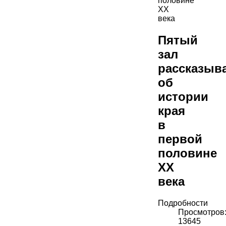
половине
XX
века
Пятый
зал
рассказыв
об
истории
края
в
первой
половине
XX
века
Подробности
Просмотров
13645