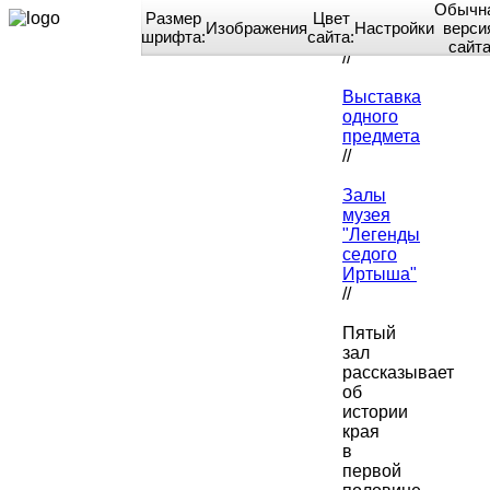
Обычн
Размер
Цвет
Изображения
Настройки
верси
шрифта:
сайта:
Home
сайт
//
Выставка
одного
предмета
//
Залы
музея
"Легенды
седого
Иртыша"
//
Пятый
зал
рассказывает
об
истории
края
в
первой