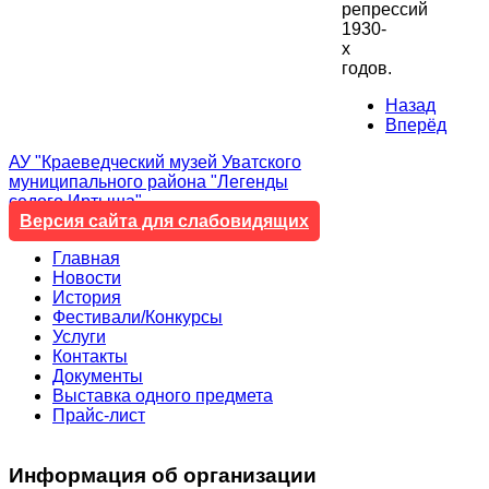
репрессий
1930-
х
годов.
Назад
Вперёд
АУ "Краеведческий музей Уватского
муниципального района "Легенды
седого Иртыша"
Версия сайта для слабовидящих
Главная
Новости
История
Фестивали/Конкурсы
Услуги
Контакты
Документы
Выставка одного предмета
Прайс-лист
Информация
об организации