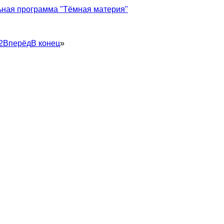
ная программа "Тёмная материя"
2
Вперёд
В конец
»