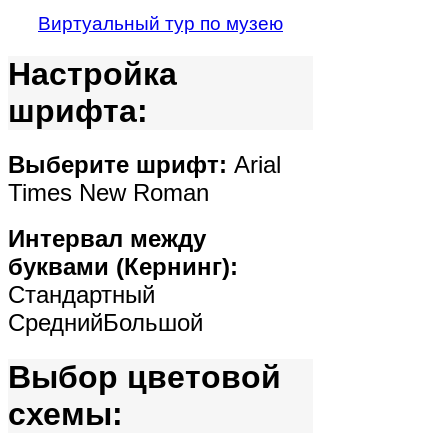
Виртуальный тур по музею
Настройка
шрифта:
Выберите шрифт:
Arial
Times New Roman
Интервал между
буквами (Кернинг):
Стандартный
Средний
Большой
Выбор цветовой
схемы: