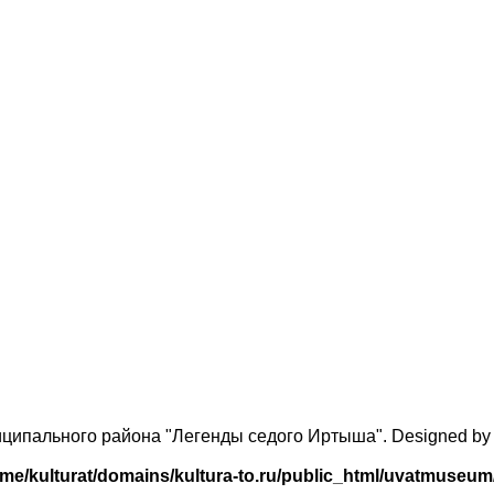
ниципального района "Легенды седого Иртыша". Designed b
me/kulturat/domains/kultura-to.ru/public_html/uvatmuseu