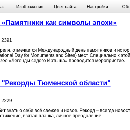
а:
Изображения
Цвет сайта:
Настройки
Обы
 одного предмета
//
Пушкинская карта
 «Памятники как символы эпохи»
 2391
преля, отмечается Международный день памятников и истор
ational Day for Monuments and Sites) мест. Специально к этой
узее «Легенды седого Иртыша» проводится мероприятие.
 "Рекорды Тюменской области"
 2229
т знать о себе всё свежее и новое. Рекорд – всегда новост
стижение, взятая планка, личное преодоление.