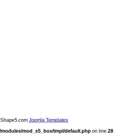
y Shape5.com
Joomla Templates
m/modules/mod_s5_box/tmpl/default.php
on line
28