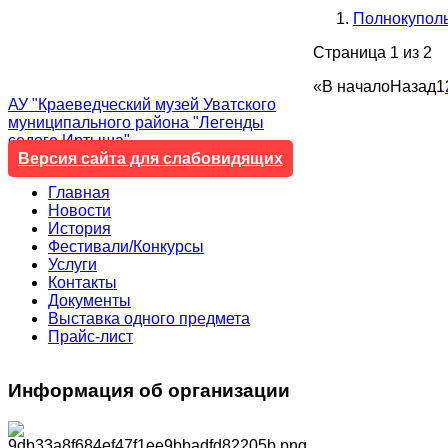
Полнокуполь
Страница 1 из 2
«
В начало
Назад
1
АУ "Краеведческий музей Уватского
муниципального района "Легенды
седого Иртыша"
Версия сайта для слабовидящих
Главная
Новости
История
Фестивали/Конкурсы
Услуги
Контакты
Документы
Выставка одного предмета
Прайс-лист
Информация
об организации