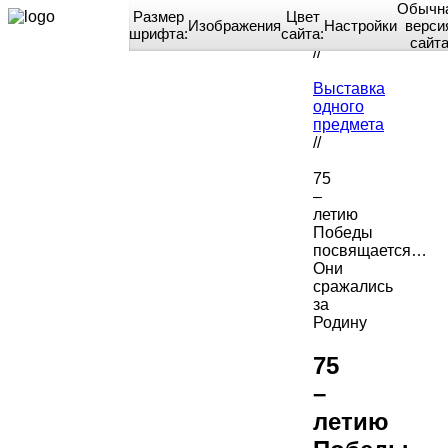
Обычн
Размер
Цвет
Изображения
Настройки
верси
шрифта:
сайта:
Home
сайт
//
Выставка
одного
предмета
//
75
–
летию
Победы
посвящается…
Они
сражались
за
Родину
75
–
летию