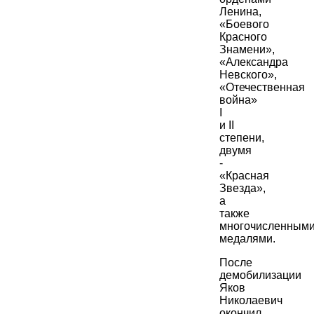
Ленина,
«Боевого
Красного
Знамени»,
«Александра
Невского»,
«Отечественная
война»
I
и II
степени,
двумя
-
«Красная
Звезда»,
а
также
многочисленным
медалями.
После
демобилизации
Яков
Николаевич
окончил