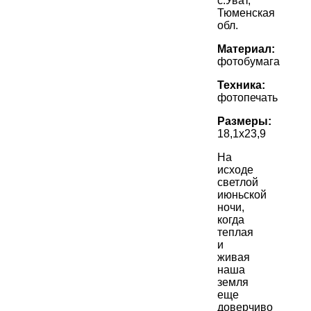
с.Уват,
Тюменская
обл.
Материал:
фотобумага
Техника:
фотопечать
Размеры:
18,1х23,9
На
исходе
светлой
июньской
ночи,
когда
теплая
и
живая
наша
земля
еще
доверчиво