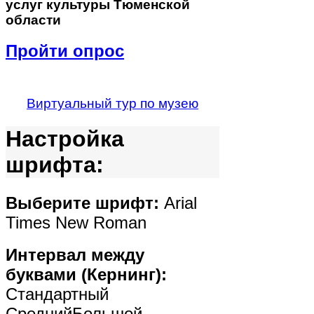
услуг культуры Тюменской
области
Пройти опрос
Виртуальный тур по музею
Настройка
шрифта:
Выберите шрифт:
Arial
Times New Roman
Интервал между
буквами (Кернинг):
Стандартный
Средний
Большой