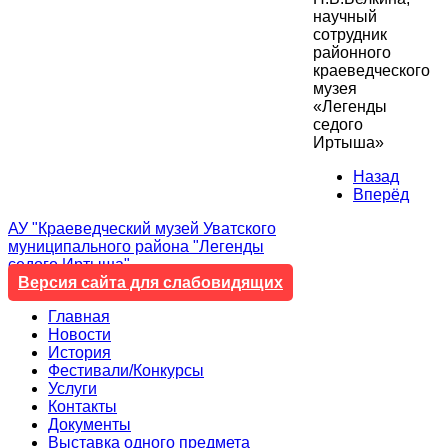
научный
сотрудник
районного
краеведческого
музея
«Легенды
седого
Иртыша»
Назад
Вперёд
АУ "Краеведческий музей Уватского
муниципального района "Легенды
седого Иртыша"
Версия сайта для слабовидящих
Главная
Новости
История
Фестивали/Конкурсы
Услуги
Контакты
Документы
Выставка одного предмета