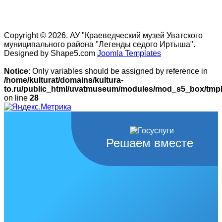
Copyright © 2026. АУ "Краеведческий музей Уватского
муниципального района "Легенды седого Иртыша".
Designed by Shape5.com
Joomla Templates
Notice
: Only variables should be assigned by reference in
/home/kulturat/domains/kultura-
to.ru/public_html/uvatmuseum/modules/mod_s5_box/tmpl/
on line
28
Решаем вместе