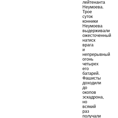
лейтенанта
Неумоева.
Трое
суток
конники
Неумоева
выдерживали
ожесточенный
натиск
врага
и
непрерывный
огонь
четырех
его
батарей.
Фашисты
доходили
до
окопов
эскадрона,
но
всякий
раз
получали