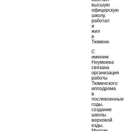
высшую
офицерскую
школу,
работал
и
жил
в
Тюмени.
С
именем
Неумоева
связана
организация
работы
Тюменского
ипподрома
в
послевоенные
годы,
создание
школы
верховой
езды.
Многие