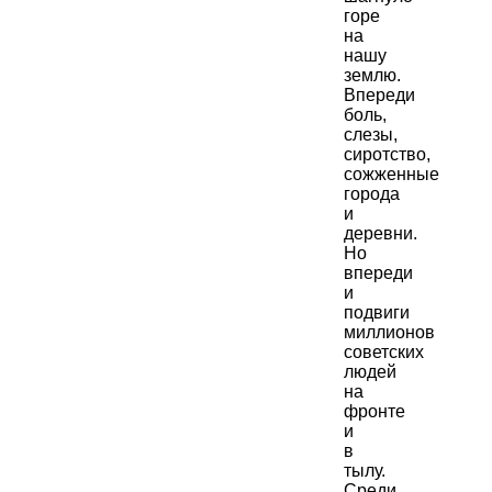
горе
на
нашу
землю.
Впереди
боль,
слезы,
сиротство,
сожженные
города
и
деревни.
Но
впереди
и
подвиги
миллионов
советских
людей
на
фронте
и
в
тылу.
Среди