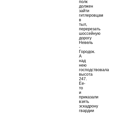
полк
должен
зайти
гитлеровцам
в
тыл,
перерезать
шоссейную
дорогу
Невель
-
Городок.
А
над
нею
господствовала
высота
247.
Ее-
то
и
приказали
взять
эскадрону
гвардии