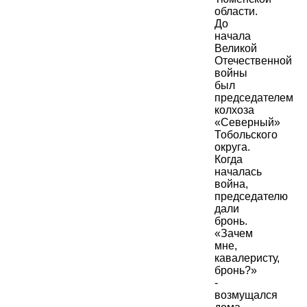
области.
До
начала
Великой
Отечественной
войны
был
председателем
колхоза
«Северный»
Тобольского
округа.
Когда
началась
война,
председателю
дали
бронь.
«Зачем
мне,
кавалеристу,
бронь?»
-
возмущался