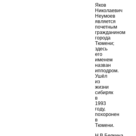
Яков
Николаевич
Неумоев
является
почетным
гражданином
города
Тюмени;
здесь
его
именем
назван
ипподром.
Ушёл
из
жизни
сибиряк
в
1993
году,
похоронен
в
Тюмени.
Н.В.Белкина,