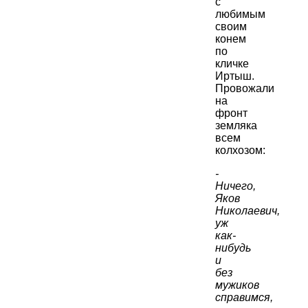
с
любимым
своим
конем
по
кличке
Иртыш.
Провожали
на
фронт
земляка
всем
колхозом:
-
Ничего,
Яков
Николаевич,
уж
как-
нибудь
и
без
мужиков
справимся,