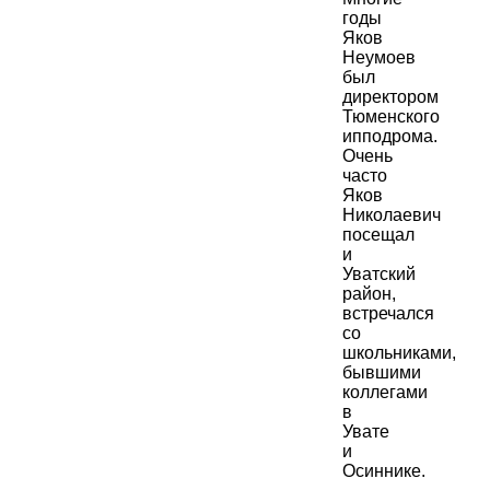
годы
Яков
Неумоев
был
директором
Тюменского
ипподрома.
Очень
часто
Яков
Николаевич
посещал
и
Уватский
район,
встречался
со
школьниками,
бывшими
коллегами
в
Увате
и
Осиннике.