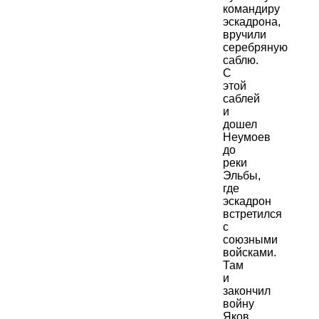
командиру
эскадрона,
вручили
серебряную
саблю.
С
этой
саблей
и
дошел
Неумоев
до
реки
Эльбы,
где
эскадрон
встретился
с
союзными
войсками.
Там
и
закончил
войну
Яков