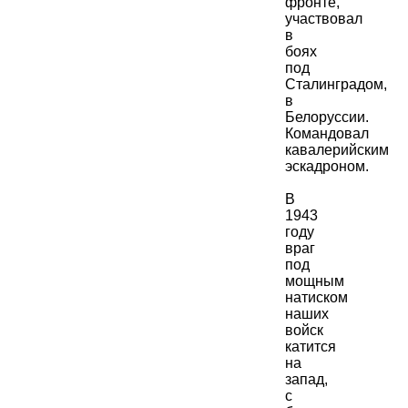
фронте,
участвовал
в
боях
под
Сталинградом,
в
Белоруссии.
Командовал
кавалерийским
эскадроном.
В
1943
году
враг
под
мощным
натиском
наших
войск
катится
на
запад,
с