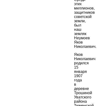
этих
миллионов,
защитников
советской
земли,
был
наш
земляк
Неумоев
Яков
Николаевич.
Яков
Николаевич
родился
15
января
1907
года
в
деревне
Трошиной
Уватского
района
Тюменской