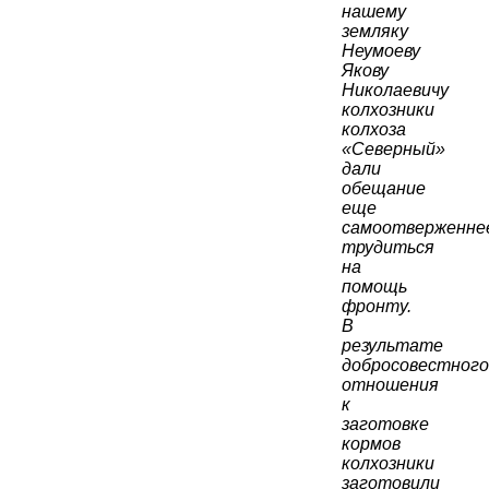
нашему
земляку
Неумоеву
Якову
Николаевичу
колхозники
колхоза
«Северный»
дали
обещание
еще
самоотверженне
трудиться
на
помощь
фронту.
В
результате
добросовестного
отношения
к
заготовке
кормов
колхозники
заготовили