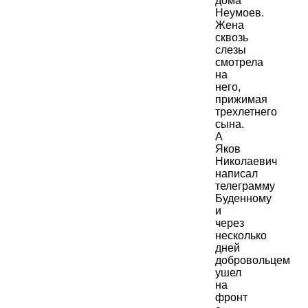
дома
Неумоев.
Жена
сквозь
слезы
смотрела
на
него,
прижимая
трехлетнего
сына.
А
Яков
Николаевич
написал
телеграмму
Буденному
и
через
несколько
дней
добровольцем
ушел
на
фронт