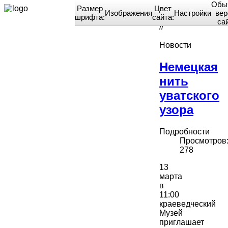
Обы
Размер
Цвет
Изображения
Настройки
вер
шрифта:
сайта:
Home
са
//
Новости
Немецкая
нить
уватского
узора
Подробности
Просмотров
278
13
марта
в
11:00
краеведческий
Музей
приглашает