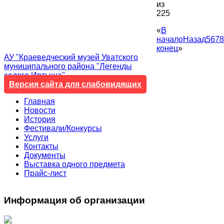
из
225
«
В
начало
Назад
5
6
7
8
конец
»
АУ "Краеведческий музей Уватского
муниципального района "Легенды
седого Иртыша"
Версия сайта для слабовидящих
Главная
Новости
История
Фестивали/Конкурсы
Услуги
Контакты
Документы
Выставка одного предмета
Прайс-лист
Информация
об организации