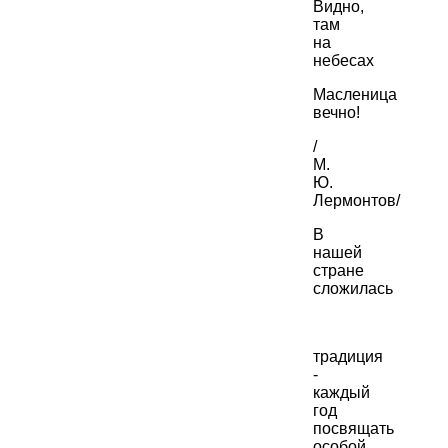
Видно,
там
на
небесах
Масленица
вечно!
/
М.
Ю.
Лермонтов/
В
нашей
стране
сложилась
традиция
-
каждый
год
посвящать
особой,