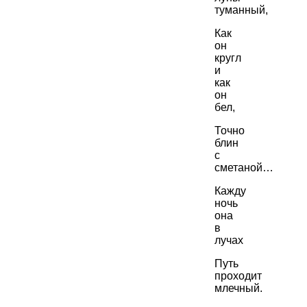
туманный,
Как
он
кругл
и
как
он
бел,
Точно
блин
с
сметаной…
Кажду
ночь
она
в
лучах
Путь
проходит
млечный.