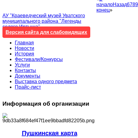
начало
Назад
6
7
8
9
конец
»
АУ "Краеведческий музей Уватского
муниципального района "Легенды
седого Иртыша"
Версия сайта для слабовидящих
Главная
Новости
История
Фестивали/Конкурсы
Услуги
Контакты
Документы
Выставка одного предмета
Прайс-лист
Информация
об организации
Пушкинская карта