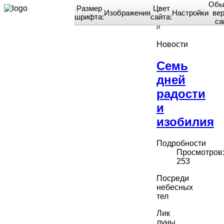
Обы
Размер
Цвет
Изображения
Настройки
ве
шрифта:
сайта:
Home
са
//
Новости
Семь
дней
радости
и
изобилия
Подробности
Просмотров
253
Посреди
небесных
тел
Лик
луны