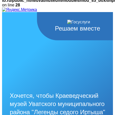
to.ru/public_html/uvatmuseum/modules/mod_s5_box/tmpl/
on line
28
Решаем вместе
Хочется, чтобы Краеведческий
музей Уватского муниципального
района "Легенды седого Иртыша"