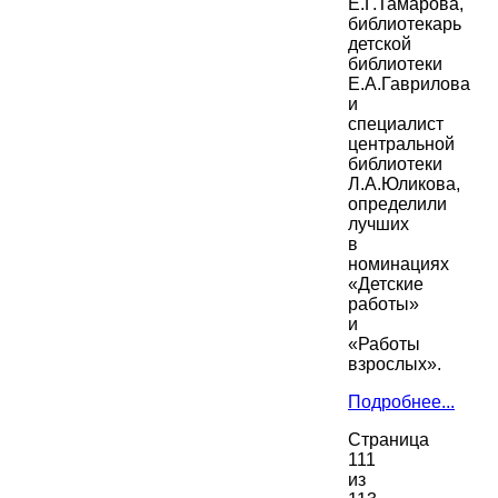
Е.Г.Тамарова,
библиотекарь
детской
библиотеки
Е.А.Гаврилова
и
специалист
центральной
библиотеки
Л.А.Юликова,
определили
лучших
в
номинациях
«Детские
работы»
и
«Работы
взрослых».
Подробнее...
Страница
111
из