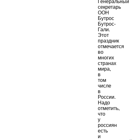
Генеральный
секретарь
ООН
Бутрос
Бутрос-
Гали.
Этот
праздник
отмечается
во
многих
странах
мира,
в
том
числе
в
России.
Надо
отметить,
что
у
россиян
есть
и