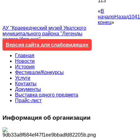
113
«
В
начало
Назад
104
1
конец
»
АУ "Краеведческий музей Уватского
муниципального района "Легенды
седого Иртыша"
Версия сайта для слабовидящих
Главная
Новости
История
Фестивали/Конкурсы
Услуги
Контакты
Документы
Выставка одного предмета
Прайс-лист
Информация
об организации