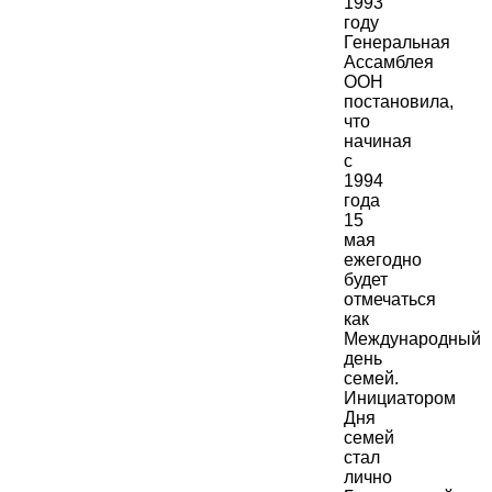
1993
году
Генеральная
Ассамблея
ООН
постановила,
что
начиная
с
1994
года
15
мая
ежегодно
будет
отмечаться
как
Международный
день
семей.
Инициатором
Дня
семей
стал
лично