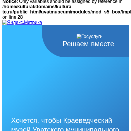
Notice
: Only variables should be assigned by reference in
/home/kulturat/domains/kultura-
to.ru/public_html/uvatmuseum/modules/mod_s5_box/tmpl/
on line
28
Решаем вместе
Хочется, чтобы Краеведческий
музей Уватского муниципального